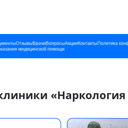
ументы
Отзывы
Врачи
Вопросы
Акции
Контакты
Политика кон
казания медицинской помощи
линики «Наркология 