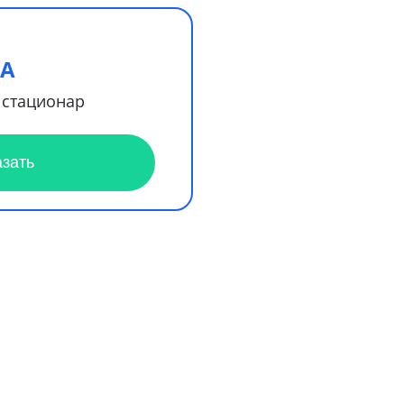
А
 стационар
азать