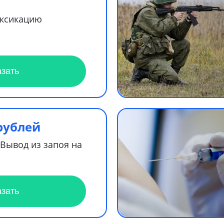
оксикацию
азать
рублей
"Вывод из запоя на
азать