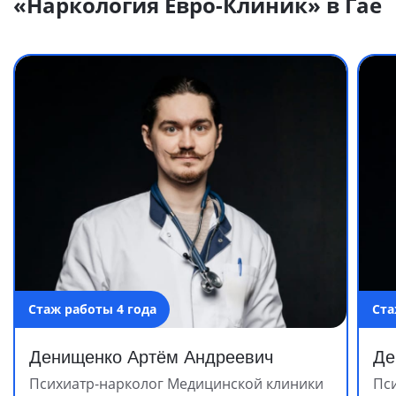
«Наркология Евро-Клиник» в Гае
Стаж работы 4 года
Ста
Денищенко Артём Андреевич
Де
Психиатр-нарколог Медицинской клиники
Пс