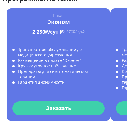
Пакет
Эконом
2 250₽/сут ₽
2 970₽/сут₽
Транспортное обслуживание до
Тра
медицинского учреждения
мед
Размещение в палате "Эконом"
Раз
Круглосуточное наблюдение
Дет
Препараты для симптоматической
Кру
терапии
Пре
Гарантия анонимности
те
Гар
Заказать