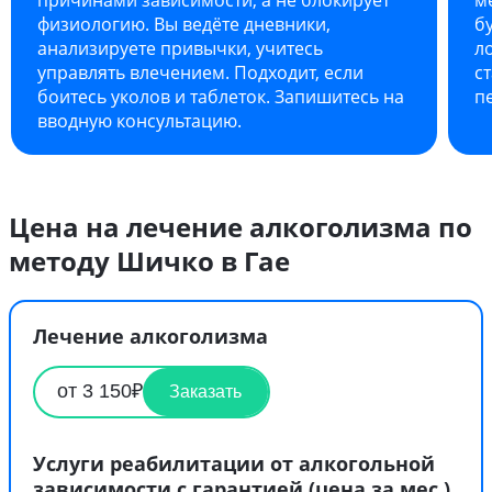
физиологию. Вы ведёте дневники,
б
анализируете привычки, учитесь
л
управлять влечением. Подходит, если
с
боитесь уколов и таблеток. Запишитесь на
п
вводную консультацию.
Цена на лечение алкоголизма по
методу Шичко в Гае
Лечение алкоголизма
от 3 150₽
Заказать
Услуги реабилитации от алкогольной
зависимости с гарантией (цена за мес.)