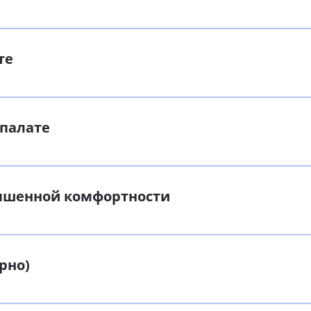
те
 палате
вышенной комфортности
рно)