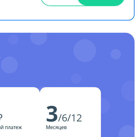
У
3
₽
/6/12
й платеж
Месяцев