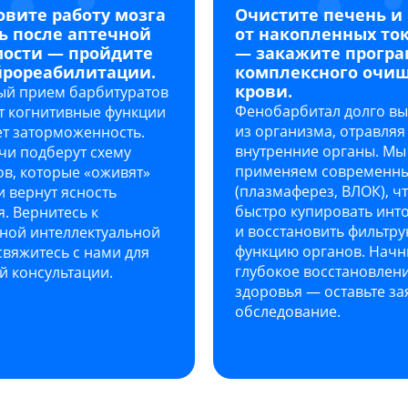
овите работу мозга
Очистите печень и
ь после аптечной
от накопленных то
ости — пройдите
— закажите прогр
йрореабилитации.
комплексного очи
крови.
ый прием барбитуратов
Фенобарбитал долго вы
т когнитивные функции
из организма, отравляя
ет заторможенность.
внутренние органы. Мы
чи подберут схему
применяем современны
в, которые «оживят»
(плазмаферез, ВЛОК), ч
 вернут ясность
быстро купировать инт
. Вернитесь к
и восстановить фильтр
ной интеллектуальной
функцию органов. Начн
вяжитесь с нами для
глубокое восстановлен
й консультации.
здоровья — оставьте за
обследование.