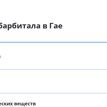
барбитала в Гае
в
еских веществ