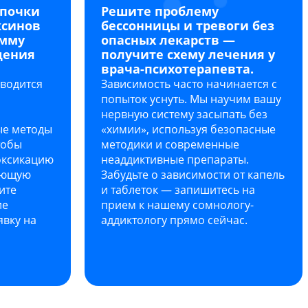
 почки
Решите проблему
ксинов
бессонницы и тревоги без
амму
опасных лекарств —
щения
получите схему лечения у
врача-психотерапевта.
водится
Зависимость часто начинается с
попыток уснуть. Мы научим вашу
нервную систему засыпать без
е методы
«химии», используя безопасные
тобы
методики и современные
оксикацию
неаддиктивные препараты.
ующую
Забудьте о зависимости от капель
ите
и таблеток — запишитесь на
ие
прием к нашему сомнологу-
явку на
аддиктологу прямо сейчас.