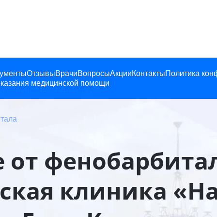
ументы
Отзывы
Врачи
Вопросы
Акции
Контакты
Политика кон
казания медицинской помощи
итала
 от фенобарбитала
кая клиника «Н