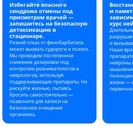
Избегайте опасного
Восстан
синдрома отмены под
и памят
присмотром врачей —
зависим
запишитесь на безопасную
курс не
детоксикацию в
Длительн
стационаре.
разрушае
Резкий отказ от фенобарбитала
и вызыва
может вызвать судороги и психоз.
Наши вра
Мы проводим постепенное
препарато
снижение дозировки под
нейроны и
контролем реаниматологов и
мышления
неврологов, используя
полноцен
поддерживающие препараты. Не
жизни — с
рискуйте жизнью, пытаясь
первично
бросить самостоятельно —
позвоните для записи на
безопасное очищение
организма.