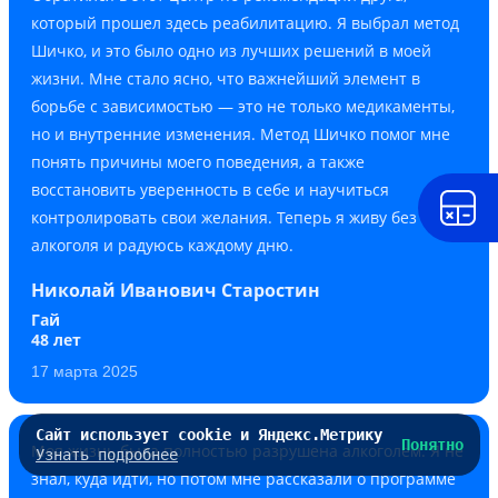
который прошел здесь реабилитацию. Я выбрал метод
Шичко, и это было одно из лучших решений в моей
жизни. Мне стало ясно, что важнейший элемент в
борьбе с зависимостью — это не только медикаменты,
но и внутренние изменения. Метод Шичко помог мне
понять причины моего поведения, а также
восстановить уверенность в себе и научиться
контролировать свои желания. Теперь я живу без
алкоголя и радуюсь каждому дню.
Николай Иванович Старостин
Гай
48 лет
17 марта 2025
Сайт использует cookie и Яндекс.Метрику
Понятно
Моя жизнь была полностью разрушена алкоголем. Я не
Узнать подробнее
знал, куда идти, но потом мне рассказали о программе