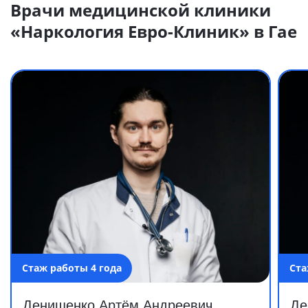
Врачи медицинской клиники
«Наркология Евро-Клиник» в Гае
Стаж работы 4 года
Ста
Денищенко Артём Андреевич
Де