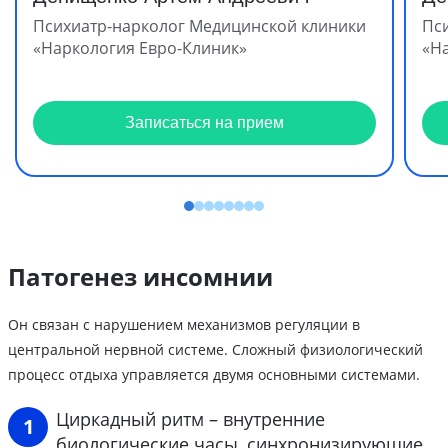
Психиатр-нарколог Медицинской клиники
Пс
«Наркология Евро-Клиник»
«Н
Записаться на прием
Патогенез инсомнии
Он связан с нарушением механизмов регуляции в
центральной нервной системе. Сложный физиологический
процесс отдыха управляется двумя основными системами.
Циркадный ритм – внутренние
биологические часы, синхронизирующие