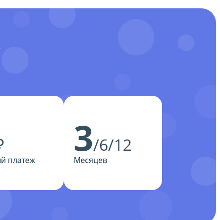
У
3
₽
/6/12
й платеж
Месяцев