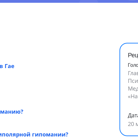
Рец
в Гае
Гол
Гла
Пси
Мед
«На
оманию?
Дат
20 
биполярной гипомании?