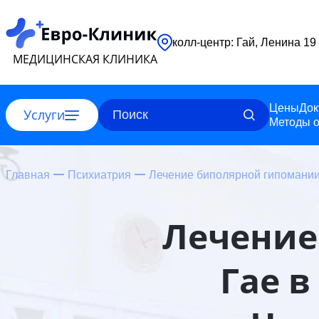
колл-центр: Гай, Ленина 19
МЕДИЦИНСКАЯ КЛИНИКА
Цены
Док
Услуги
Методы о
Главная
Психиатрия
Лечение биполярной гипомани
Лечение
Гае 