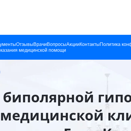
ументы
Отзывы
Врачи
Вопросы
Акции
Контакты
Политика кон
казания медицинской помощи
и
 биполярной гип
в медицинской кл