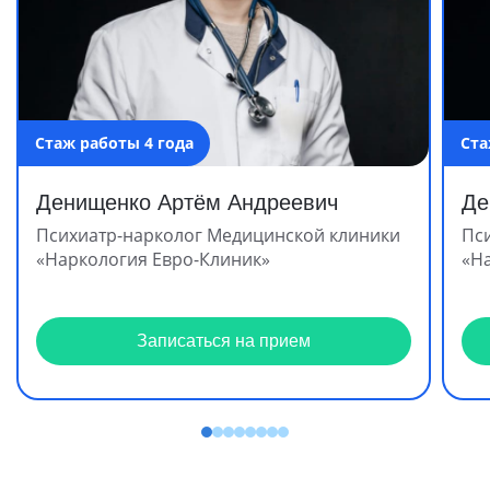
Стаж работы 4 года
Ста
Денищенко Артём Андреевич
Де
Психиатр-нарколог Медицинской клиники
Пс
«Наркология Евро-Клиник»
«Н
Записаться на прием