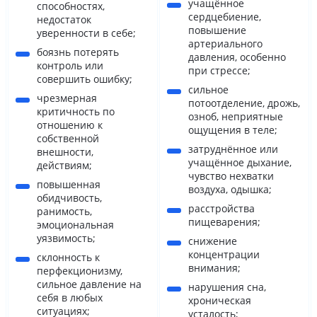
учащённое
способностях,
сердцебиение,
недостаток
повышение
уверенности в себе;
артериального
боязнь потерять
давления, особенно
контроль или
при стрессе;
совершить ошибку;
сильное
чрезмерная
потоотделение, дрожь,
критичность по
озноб, неприятные
отношению к
ощущения в теле;
собственной
затруднённое или
внешности,
учащённое дыхание,
действиям;
чувство нехватки
повышенная
воздуха, одышка;
обидчивость,
расстройства
ранимость,
пищеварения;
эмоциональная
уязвимость;
снижение
концентрации
склонность к
внимания;
перфекционизму,
сильное давление на
нарушения сна,
себя в любых
хроническая
ситуациях;
усталость;