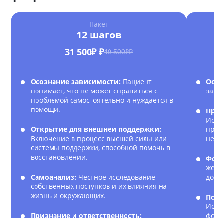
Пакет
12 шагов
31 500₽ ₽
40 500₽₽
Осознание зависимости:
Пациент
Ос
понимает, что не может справиться с
зав
проблемой самостоятельно и нуждается в
помощи.
Пр
Исс
Открытие для внешней поддержки:
при
Включение в процесс высшей силы или
нег
системы поддержки, способной помочь в
восстановлении.
Фо
жел
Самоанализ:
Честное исследование
дос
собственных поступков и их влияния на
жизнь и окружающих.
Пс
Исп
Признание и ответственность:
фор