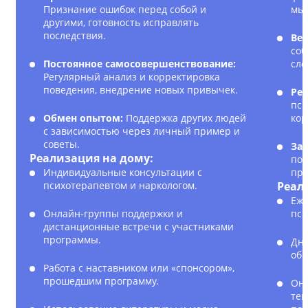
Признание ошибок перед собой и
мы
другими, готовность исправлять
последствия.
Вед
соб
Постоянное самосовершенствование:
сло
Регулярный анализ и корректировка
поведения, внедрение новых привычек.
Рег
пси
Обмен опытом:
Поддержка других людей
кор
с зависимостью через личный пример и
советы.
Зак
Реализация на дому:
пол
Индивидуальные консультации с
пре
психотерапевтом и наркологом.
Реал
Еже
Онлайн-группы поддержки и
пси
дистанционные встречи с участниками
программы.
Дне
обр
Работа с наставником или «спонсором»,
прошедшим программу.
Онл
тек