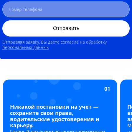
Отправить
Отправляя заявку, Вы даете согласие на
обработку
персональных данных
01
Никакой постановки на учет —
П
сохраните свои права,
в
водительские удостоверения и
з
карьеру.
М
Главный страх при лечении зависимости
н