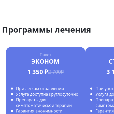
Программы лечения
Пакет
ЭКОНОМ
С
1 350 ₽
3 
2 700₽
При легком отравлении
При упот
Услуга доступна круглосуточно
Услуга д
Препараты для
Препарат
симптоматической терапии
симптома
Гарантия анонимности
Гарантия