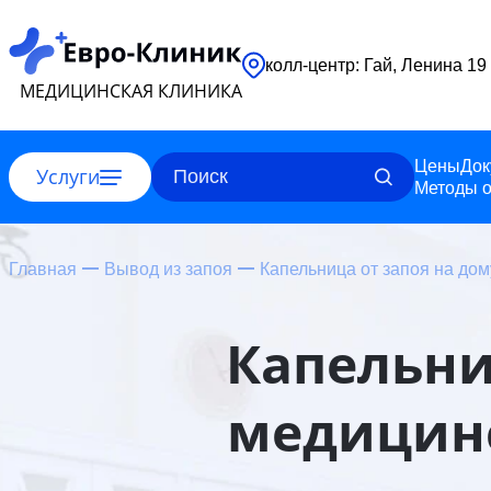
колл-центр: Гай, Ленина 19
МЕДИЦИНСКАЯ КЛИНИКА
Цены
Док
Услуги
Методы о
Главная
Вывод из запоя
Капельница от запоя на дом
Капельниц
медицинс