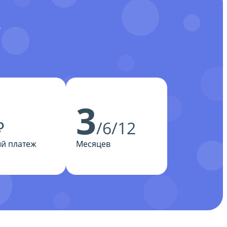
У
3
₽
/6/12
й платеж
Месяцев