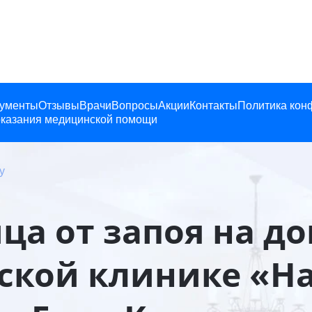
ументы
Отзывы
Врачи
Вопросы
Акции
Контакты
Политика кон
казания медицинской помощи
у
а от запоя на до
кой клинике «Н