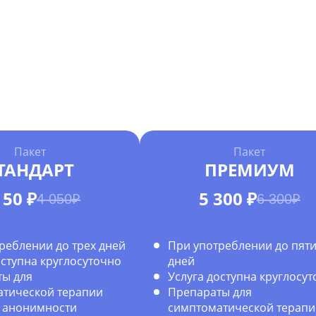
Пакет
Пакет
ТАНДАРТ
ПРЕМИУМ
150 ₽
5 300 ₽
4 050₽
6 300₽
реблении до трех дней
При употреблении до пят
оступна круглосуточно
дней
ы для
Услуга доступна круглосу
тической терапии
Препараты для
 анонимности
симптоматической терапи