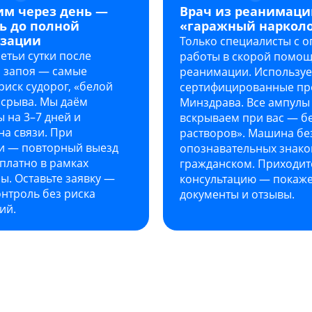
им через день —
Врач из реанимации
ь до полной
«гаражный наркол
изации
Только специалисты с 
етьи сутки после
работы в скорой помощ
з запоя — самые
реанимации. Использу
риск судорог, «белой
сертифицированные пр
 срыва. Мы даём
Минздрава. Все ампулы
 на 3–7 дней и
вскрываем при вас — б
на связи. При
растворов». Машина бе
и — повторный выезд
опознавательных знаков
платно в рамках
гражданском. Приходит
. Оставьте заявку —
консультацию — покаж
нтроль без риска
документы и отзывы.
ий.