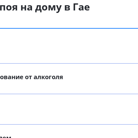
поя на дому в Гае
рование от алкоголя
олем