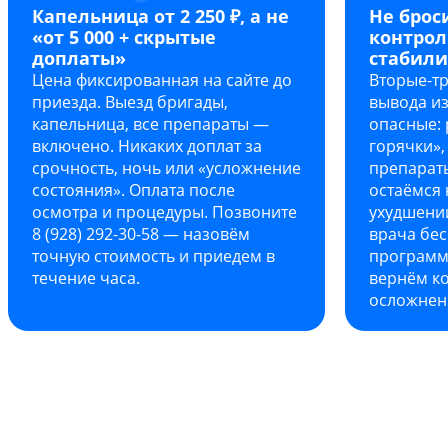
Капельница от 2 250 ₽, а не
Не брос
«от 5 000 + скрытые
контрол
доплаты»
стабил
Цена фиксированная на сайте до
Вторые-тр
приезда. Выезд бригады,
вывода и
капельница, все препараты —
опасные: 
включено. Никаких доплат за
горячки»,
срочность, ночь или «усложнение
препараты
состояния». Оплата после
остаёмся 
осмотра и процедуры. Позвоните
ухудшени
8 (928) 292-30-58 — назовём
врача бес
точную стоимость и приедем в
программы
течение часа.
вернём ко
осложнен