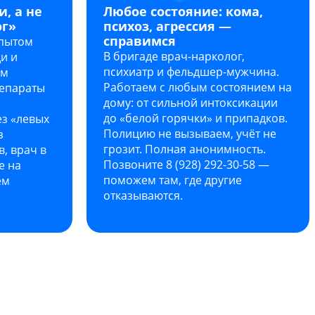
, а не
Любое состояние: кома,
ог»
психоз, агрессия —
справимся
опытом
В бригаде врач-нарколог,
и и
психиатр и фельдшер-мужчина.
ем
Работаем с любым состоянием на
епараты
дому: от сильной интоксикации
до «белой горячки» и припадков.
ез «левых
Полицию не вызываем, учёт не
з
грозит. Полная анонимность.
, врач в
Позвоните 8 (928) 292-30-58 —
е на
поможем там, где другие
ем
отказываются.